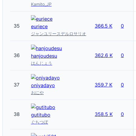
Kamito_JP
35
366.5 K
0
euriece
ジャンユリースデルロサリオ
36
362.6 K
0
hanjoudesu
はんじょう
37
359.7 K
0
oniyadayo
おにや
38
358.5 K
0
gutitubo
ぐちつぼ