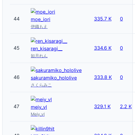
44
335.7 K
0
moe_iori
伊織もえ
45
334.6 K
0
ren_kisaragi__
如月れん
46
333.8 K
0
sakuramiko_hololive
さくらみこ
47
329.1 K
2.2 K
meiy_vl
Meiy_vl