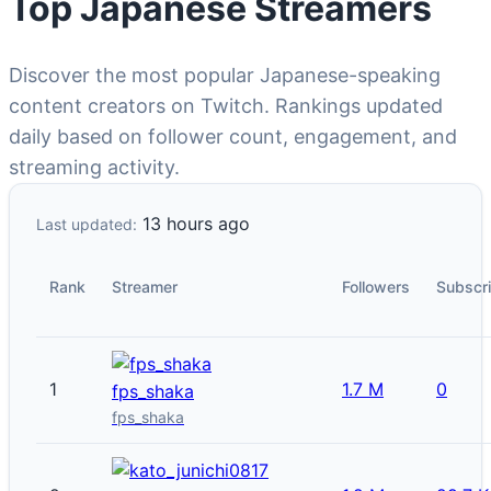
Top Japanese Streamers
Discover the most popular Japanese-speaking
content creators on Twitch. Rankings updated
daily based on follower count, engagement, and
streaming activity.
13 hours ago
Last updated:
Rank
Streamer
Followers
Subscr
1
1.7 M
0
fps_shaka
fps_shaka