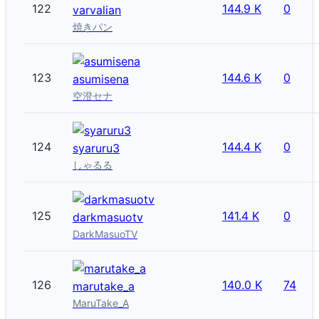
122
144.9 K
0
varvalian
焼きパン
123
144.6 K
0
asumisena
空澄セナ
124
144.4 K
0
syaruru3
しゃるる
125
141.4 K
0
darkmasuotv
DarkMasuoTV
126
140.0 K
74
marutake_a
MaruTake_A