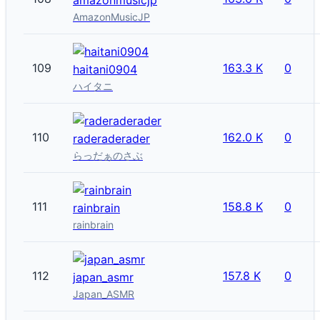
AmazonMusicJP
109
163.3 K
0
haitani0904
ハイタニ
110
162.0 K
0
raderaderader
らっだぁのさぶ
111
158.8 K
0
rainbrain
rainbrain
112
157.8 K
0
japan_asmr
Japan_ASMR