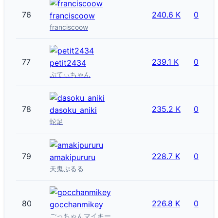
76
240.6 K
0
franciscoow
franciscoow
77
239.1 K
0
petit2434
ぷてぃちゃん
78
235.2 K
0
dasoku_aniki
蛇足
79
228.7 K
0
amakipururu
天鬼ぷるる
80
226.8 K
0
gocchanmikey
ごっちゃんマイキー