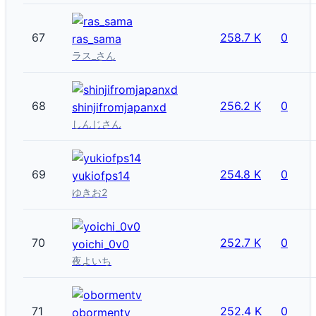
67
258.7 K
0
ras_sama
ラス_さん
68
256.2 K
0
shinjifromjapanxd
しんじさん
69
254.8 K
0
yukiofps14
ゆきお2
70
252.7 K
0
yoichi_0v0
夜よいち
71
252.4 K
0
obormentv