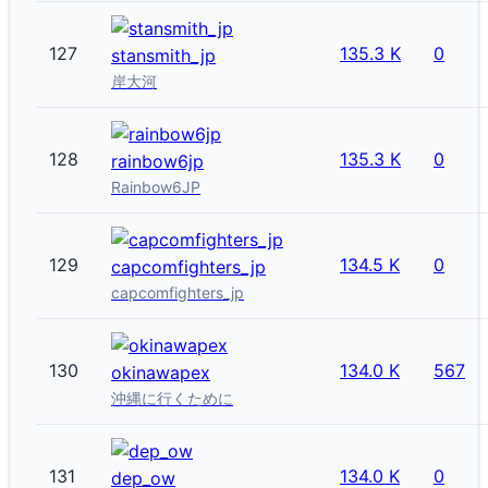
127
135.3 K
0
stansmith_jp
岸大河
128
135.3 K
0
rainbow6jp
Rainbow6JP
129
134.5 K
0
capcomfighters_jp
capcomfighters_jp
130
134.0 K
567
okinawapex
沖縄に行くために
131
134.0 K
0
dep_ow