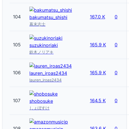
104
167.0 K
0
bakumatsu_shishi
幕末志士
105
165.9 K
0
suzukinoriaki
鈴木ノリアキ
106
165.9 K
0
lauren_iroas2434
lauren_iroas2434
107
164.5 K
0
shobosuke
しょぼすけ
108
163.6 K
0
amazonmusicjp