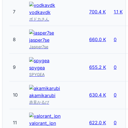
7
700.4 K
1.1 K
vodkavdk
ボドカさん
8
660.0 K
0
jasper7se
Jasper7se
9
655.2 K
0
spygea
SPYGEA
10
630.4 K
0
akamikarubi
赤見かるび
11
622.0 K
0
valorant_jpn