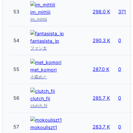
53
298.0 K
371
im_mittiii
im_mittiii
54
290.3 K
0
fantasista_jp
ファン太
55
287.0 K
0
met_komori
小森めと
56
285.7 K
0
clutch_fii
clutch_fii
57
283.7 K
0
mokouliszt1