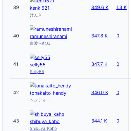
39
349.6 K
1.3 K
kenki521
けんき
40
347.8 K
0
ramuneshiranami
白波らむね
41
347.7 K
0
selly55
Selly55
42
346.0 K
0
tonakaito_hendy
ヘンディー
43
344.1 K
0
shibuya_kaho
Shibuya_Kaho