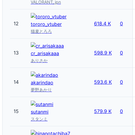
VALORANT_jpn
12
618.4 K
0
tororo_vtuber
猫麦とろろ
13
598.9 K
0
cr_arisakaaa
ありさか
14
593.6 K
0
akarindao
夢野あかり
15
579.9 K
0
sutanmi
スタンミ