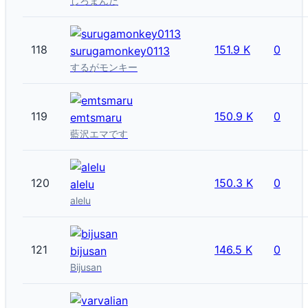
しろまんた
118
151.9 K
0
surugamonkey0113
するがモンキー
119
150.9 K
0
emtsmaru
藍沢エマです
120
150.3 K
0
alelu
alelu
121
146.5 K
0
bijusan
Bijusan