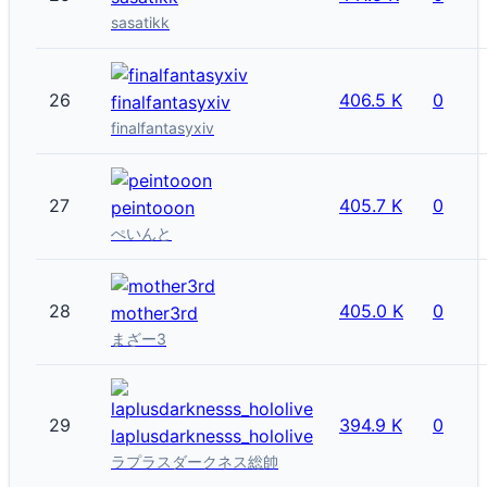
sasatikk
26
406.5 K
0
finalfantasyxiv
finalfantasyxiv
27
405.7 K
0
peintooon
ぺいんと
28
405.0 K
0
mother3rd
まざー3
29
394.9 K
0
laplusdarknesss_hololive
ラプラスダークネス総帥