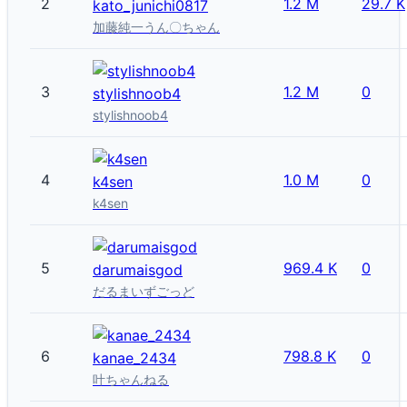
2
1.2 M
29.7 K
kato_junichi0817
加藤純一うん〇ちゃん
3
1.2 M
0
stylishnoob4
stylishnoob4
4
1.0 M
0
k4sen
k4sen
5
969.4 K
0
darumaisgod
だるまいずごっど
6
798.8 K
0
kanae_2434
叶ちゃんねる