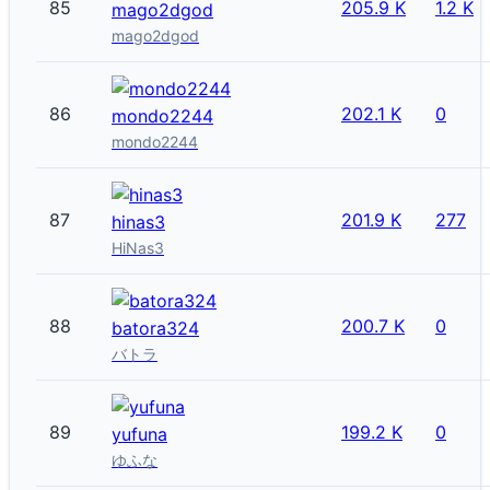
85
205.9 K
1.2 K
mago2dgod
mago2dgod
86
202.1 K
0
mondo2244
mondo2244
87
201.9 K
277
hinas3
HiNas3
88
200.7 K
0
batora324
バトラ
89
199.2 K
0
yufuna
ゆふな