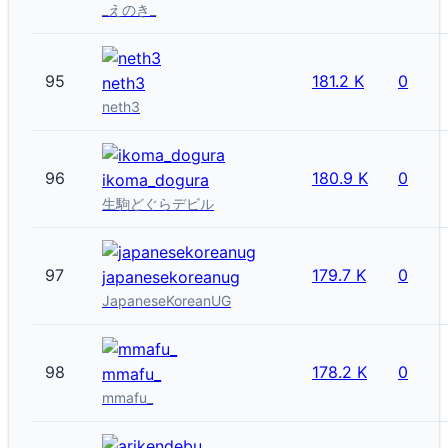
_えのき_
95
181.2 K
0
neth3
neth3
96
180.9 K
0
ikoma_dogura
生駒どぐらデビル
97
179.7 K
0
japanesekoreanug
JapaneseKoreanUG
98
178.2 K
0
mmafu_
mmafu_