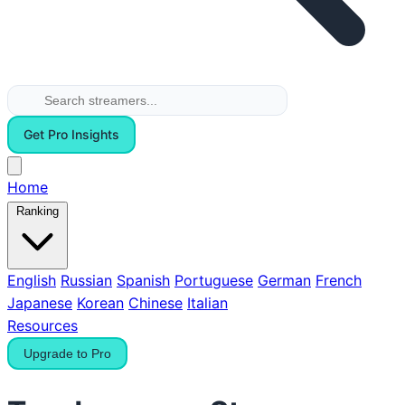
Get Pro Insights
Home
Ranking
English
Russian
Spanish
Portuguese
German
French
Japanese
Korean
Chinese
Italian
Resources
Upgrade to Pro