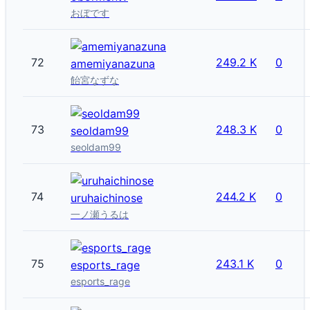
おぼです
72
249.2 K
0
amemiyanazuna
飴宮なずな
73
248.3 K
0
seoldam99
seoldam99
74
244.2 K
0
uruhaichinose
一ノ瀬うるは
75
243.1 K
0
esports_rage
esports_rage