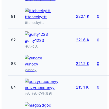
81
222.1 K
0
tttcheekyttt
tttcheekyttt
82
221.6 K
0
guilty1223
ギルくん
83
221.2 K
0
yunocy
yunocy
84
215.1 K
0
crazyraccoonyy
わいわいの生放送