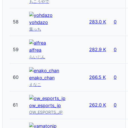
もこうやで
58
283.0 K
0
yohdazo
葉っち
59
282.9 K
0
alfrea
らいじん
60
266.5 K
0
enako_chan
えなこ
61
262.0 K
0
ow_esports_jp
OW_ESPORTS_JP