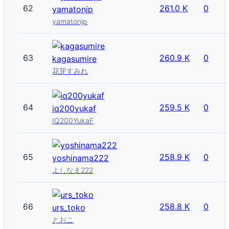
62
261.0 K
0
yamatonjp
yamatonjp
63
260.9 K
0
kagasumire
花芽すみれ
64
259.5 K
0
iq200yukaf
IQ200YukaF
65
258.9 K
0
yoshinama222
よしなま222
66
258.8 K
0
urs_toko
とおこ