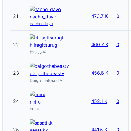
21
473.7 K
0
nacho_dayo
nacho_dayo
22
460.7 K
0
hiiragitsurugi
柊ツルギ
23
456.6 K
0
daigothebeastv
DaigoTheBeasTV
24
452.1 K
0
nniru
nniru
25
441.5 K
0
sasatikk