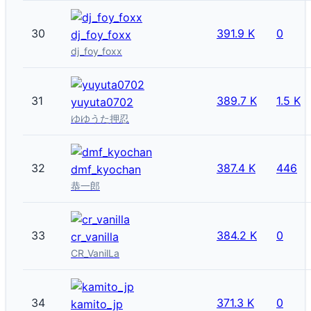
30
391.9 K
0
dj_foy_foxx
dj_foy_foxx
31
389.7 K
1.5 K
yuyuta0702
ゆゆうた押忍
32
387.4 K
446
dmf_kyochan
恭一郎
33
384.2 K
0
cr_vanilla
CR_VanilLa
34
371.3 K
0
kamito_jp