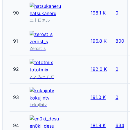
90
198.1 K
0
hatsukaneru
二十日ネル
91
196.8 K
800
zerost_s
Zerost_s
92
192.0 K
0
tototmix
ととみっくす
93
191.0 K
0
kokujintv
kokujintv
94
181.9 K
634
en0ki_desu