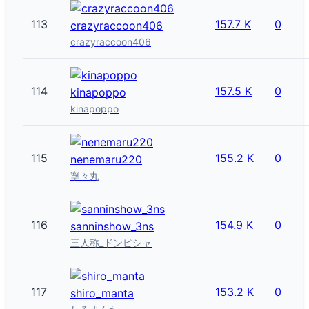
113
157.7 K
0
crazyraccoon406
crazyraccoon406
114
157.5 K
0
kinapoppo
kinapoppo
115
155.2 K
0
nenemaru220
寧々丸
116
154.9 K
0
sanninshow_3ns
三人称_ドンピシャ
117
153.2 K
0
shiro_manta