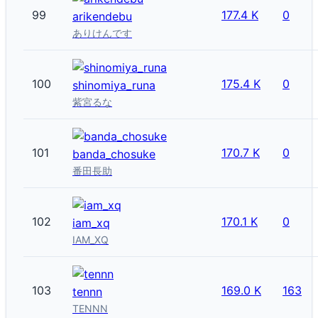
99
177.4 K
0
arikendebu
ありけんです
100
175.4 K
0
shinomiya_runa
紫宮るな
101
170.7 K
0
banda_chosuke
番田長助
102
170.1 K
0
iam_xq
IAM_XQ
103
169.0 K
163
tennn
TENNN