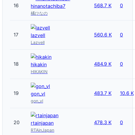
16
568.7 K
0
hinanotachiba7
橘ひなの
17
560.6 K
0
lazvell
Lazvell
18
484.9 K
0
hikakin
HIKAKIN
19
483.7 K
10.6 K
gon_vl
gon_vl
20
478.3 K
0
rtainjapan
RTAinJapan