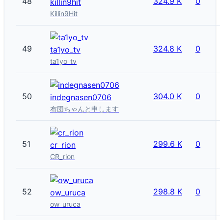
48
324.9 K
0
killin9hit
Killin9Hit
49
324.8 K
0
ta1yo_tv
ta1yo_tv
50
304.0 K
0
indegnasen0706
布団ちゃんと申します
51
299.6 K
0
cr_rion
CR_rion
52
298.8 K
0
ow_uruca
ow_uruca