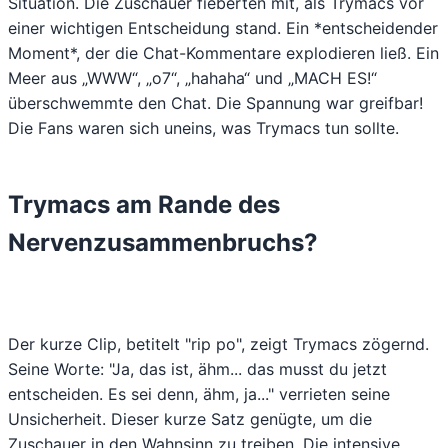
Situation. Die Zuschauer fieberten mit, als Trymacs vor
einer wichtigen Entscheidung stand. Ein *entscheidender
Moment*, der die Chat-Kommentare explodieren ließ. Ein
Meer aus „WWW“, „o7“, „hahaha“ und „MACH ES!“
überschwemmte den Chat. Die Spannung war greifbar!
Die Fans waren sich uneins, was Trymacs tun sollte.
Trymacs am Rande des
Nervenzusammenbruchs?
Der kurze Clip, betitelt "rip po", zeigt Trymacs zögernd.
Seine Worte: "Ja, das ist, ähm... das musst du jetzt
entscheiden. Es sei denn, ähm, ja..." verrieten seine
Unsicherheit. Dieser kurze Satz genügte, um die
Zuschauer in den Wahnsinn zu treiben. Die
intensive