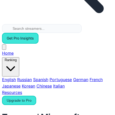
Get Pro Insights
Home
Ranking
English
Russian
Spanish
Portuguese
German
French
Japanese
Korean
Chinese
Italian
Resources
Upgrade to Pro